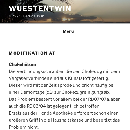
Zum
WUESTENTWIN
Inhalt
XRV750 Africa Twin
springen
Menü
MODIFIKATION AT
Chokehülsen
Die Verbindungsschrauben die den Chokezug mit dem
Vergaser verbinden sind aus Kunststoff gefertig.
Dieser wird mit der Zeit spröde und bricht häufig bei
einer Demontage (z.B. zur Chokezugreinigung) ab.
Das Problem besteht vor allem bei der RD07/07a, aber
auch die RD03/04 ist gelegentlich betroffen.
Ersatz aus der Honda Apotheke erfordert schon einen
größeren Griff in die Haushaltskasse und beseitigt das
Problem nicht.