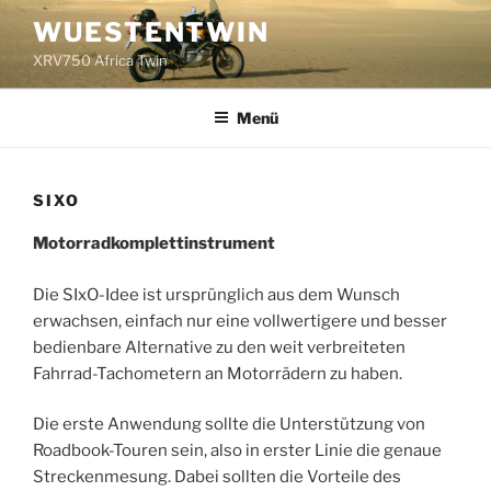
Zum
WUESTENTWIN
Inhalt
XRV750 Africa Twin
springen
Menü
SIXO
Motorradkomplettinstrument
Die SIxO-Idee ist ursprünglich aus dem Wunsch
erwachsen, einfach nur eine vollwertigere und besser
bedienbare Alternative zu den weit verbreiteten
Fahrrad-Tachometern an Motorrädern zu haben.
Die erste Anwendung sollte die Unterstützung von
Roadbook-Touren sein, also in erster Linie die genaue
Streckenmesung. Dabei sollten die Vorteile des