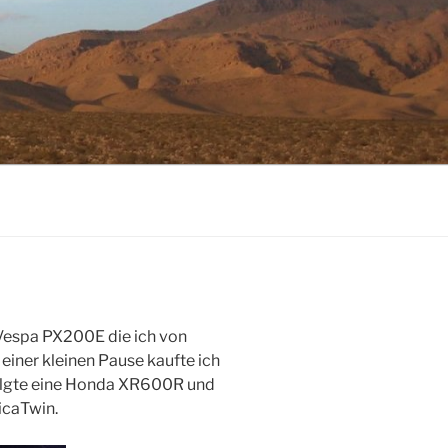
 Vespa PX200E die ich von
iner kleinen Pause kaufte ich
olgte eine Honda XR600R und
icaTwin.